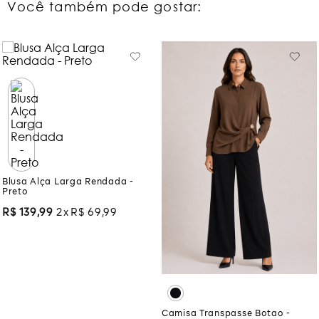
Você também pode gostar:
Blusa Alça Larga Rendada -
Preto
R$
139
,
99
2
R$
69
,
99
Camisa Transpasse Botao -