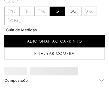
PP
P
M
G
GG
XG
XGG
Guia de Medidas
ADICIONAR AO CARRINHO
FINALIZAR COMPRA
Composição