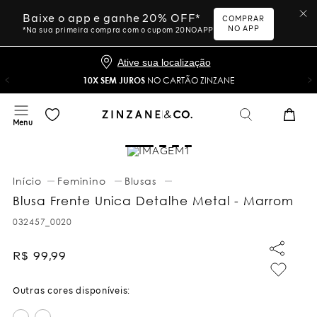
Baixe o app e ganhe 20% OFF*
COMPRAR
NO APP
*Na sua primeira compra com o cupom 20NOAPP
Ative sua localização
10X SEM JUROS
NO CARTÃO ZINZANE
Feminino
Blusas
Blusa Frente Unica Detalhe Metal - Marrom
032457_0020
R$
99
,
99