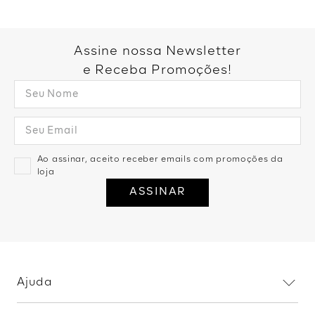
Você também pode gostar:
Top Faixa Sem Alça - Cinza
Blusa Caixinha Sem Manga -
Verde
R$
69
,
99
R$
159
,
99
2
R$
79
,
99
R$
19
,
99
1
R$
19
,
99