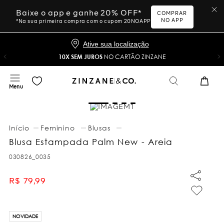
Baixe o app e ganhe 20% OFF*
COMPRAR
NO APP
*Na sua primeira compra com o cupom 20NOAPP
Ative sua localização
10X SEM JUROS
NO CARTÃO ZINZANE
Feminino
Blusas
Blusa Estampada Palm New - Areia
030826_0035
R$
79
,
99
NOVIDADE