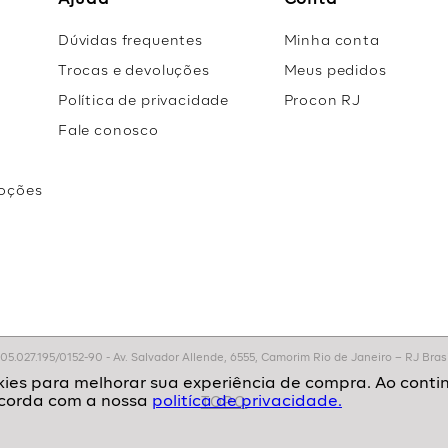
Ajuda
Conta
Dúvidas frequentes
Minha conta
Trocas e devoluções
Meus pedidos
Política de privacidade
Procon RJ
Fale conosco
oções
r
.027.195/0152-90 - Av. Salvador Allende, 6555, Camorim Rio de Janeiro – RJ Brasil
politíca de privacidade.
TOPO