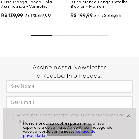
Blusa Manga Longa Gola
Blusa Manga Longa Detalhe
Assimetrica - Vermelho
Bicolor - Marrom
R$
139
,
99
2
R$
69
,
99
R$
199
,
99
3
R$
66
,
66
Assine nossa Newsletter
e Receba Promoções!
Ao assinar, aceito receber emails com promoções da
loja
ASSINAR
politíca de
privacidade.