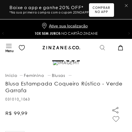
Baixe o app e ganhe 20% OFF*
COMPRAR
NO APP
*Na sua primeira compra com o cupom 20NOAPP
Ative sua localização
10X SEM JUROS
NO CARTÃO ZINZANE
Feminino
Blusas
Blusa Estampada Coqueiro Rústico - Verde
Garrafa
031010_1063
R$
99
,
99