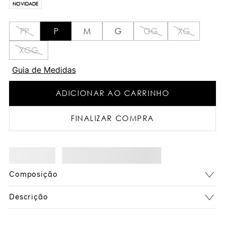
NOVIDADE
PP
P
M
G
GG
XG
XGG
Guia de Medidas
ADICIONAR AO CARRINHO
FINALIZAR COMPRA
Composição
Descrição