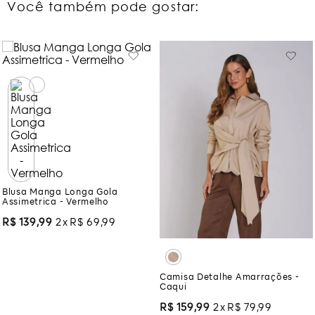
Você também pode gostar:
Blusa Manga Longa Gola
Assimetrica - Vermelho
R$
139
,
99
2
R$
69
,
99
Camisa Detalhe Amarrações -
Caqui
R$
159
,
99
2
R$
79
,
99