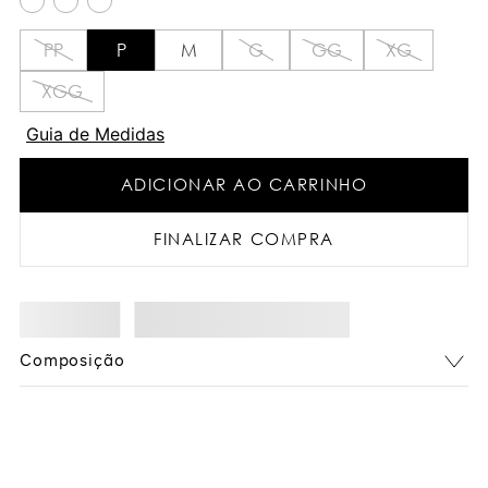
PP
P
M
G
GG
XG
XGG
Guia de Medidas
ADICIONAR AO CARRINHO
FINALIZAR COMPRA
Composição