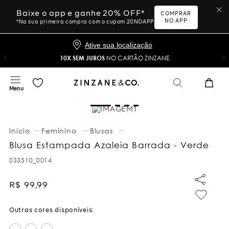
Baixe o app e ganhe 20% OFF*
COMPRAR
NO APP
*Na sua primeira compra com o cupom 20NOAPP
Ative sua localização
10X SEM JUROS
NO CARTÃO ZINZANE
Feminino
Blusas
Blusa Estampada Azaleia Barrada - Verde
033510_0014
R$
99
,
99