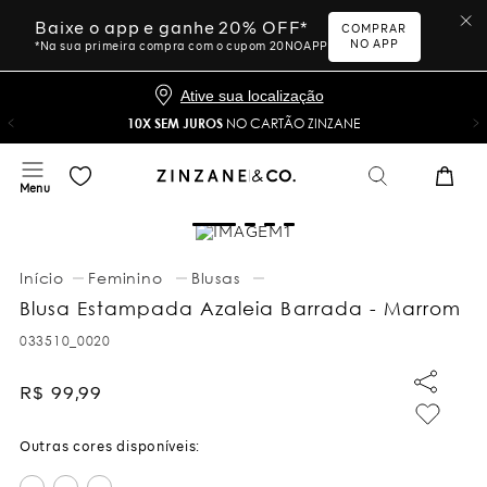
Baixe o app e ganhe 20% OFF*
COMPRAR
NO APP
*Na sua primeira compra com o cupom 20NOAPP
Ative sua localização
10X SEM JUROS
NO CARTÃO ZINZANE
Feminino
Blusas
Blusa Estampada Azaleia Barrada - Marrom
033510_0020
R$
99
,
99