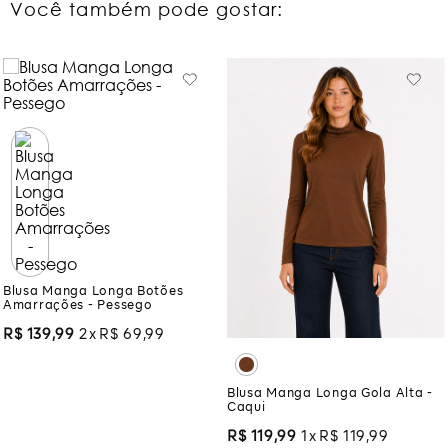
Você também pode gostar:
Blusa Manga Longa Botões
Amarrações - Pessego
R$
139
,
99
2
R$
69
,
99
Blusa Manga Longa Gola Alta -
Caqui
R$
119
,
99
1
R$
119
,
99