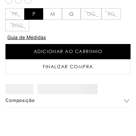
PP
P
M
G
GG
XG
XGG
Guia de Medidas
ADICIONAR AO CARRINHO
FINALIZAR COMPRA
Composição