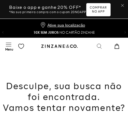
Baixe o app e ganhe 20% OFF*
COMPRAR
NO APP
*Na sua primeira compra com o cupom 20NOAPP
Ative sua localização
10X SEM JUROS
NO CARTÃO ZINZANE
Desculpe, sua busca não
foi encontrada.
Vamos tentar novamente?