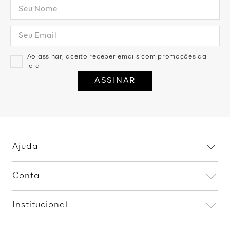
Ao assinar, aceito receber emails com promoções da
loja
ASSINAR
Ajuda
Dúvidas frequentes
Conta
Trocas e devoluções
Minha conta
Política de privacidade
Institucional
Meus pedidos
Fale conosco
Home
Procon RJ