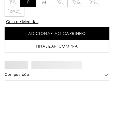
PP
P
M
G
GG
XG
XGG
Guia de Medidas
ADICIONAR AO CARRINHO
FINALIZAR COMPRA
Composição
Você também pode gostar: