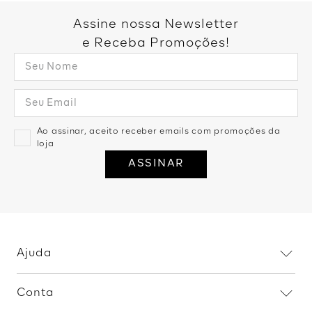
Blusa Caixinha Sem Manga -
Blusa Alça Larga Rendada -
Caqui
Marrom
R$
159
,
99
2
R$
79
,
99
R$
139
,
99
2
R$
69
,
99