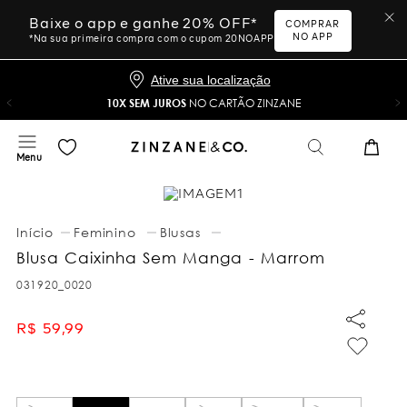
Baixe o app e ganhe 20% OFF*
COMPRAR
NO APP
*Na sua primeira compra com o cupom 20NOAPP
Ative sua localização
10X SEM JUROS
NO CARTÃO ZINZANE
Feminino
Blusas
Blusa Caixinha Sem Manga - Marrom
031920_0020
R$
59
,
99