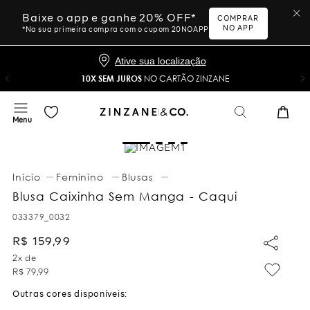
Baixe o app e ganhe 20% OFF*
COMPRAR
NO APP
*Na sua primeira compra com o cupom 20NOAPP
Ative sua localização
10X SEM JUROS
NO CARTÃO ZINZANE
Feminino
Blusas
Blusa Caixinha Sem Manga - Caqui
033379_0032
R$
159
,
99
2
x de
R$
79
,
99