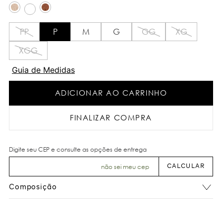
PP
P
M
G
GG
XG
XGG
Guia de Medidas
ADICIONAR AO CARRINHO
FINALIZAR COMPRA
não sei meu cep
Composição