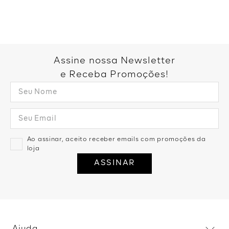
Você também pode gostar:
Blusa Manga Longa Fivela
Orgânica - Cafe
R$
99
,
99
1
R$
99
,
99
Top Faixa Sem Alça - Cinza