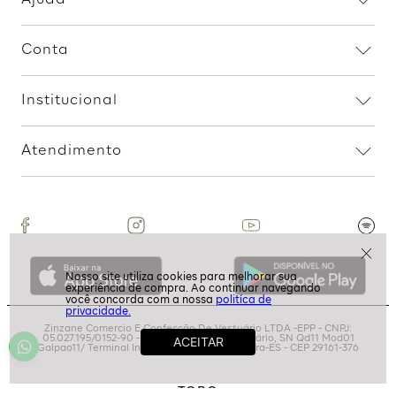
R$
69
,
99
R$
19
,
99
1
R$
19
,
99
Assine nossa Newsletter
e Receba Promoções!
politíca de
Ao assinar, aceito receber emails com promoções da
privacidade.
loja
ASSINAR