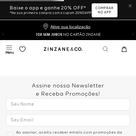
Ative sua localização
10X SEM JUROS
NO CARTÃO ZINZANE
Desculpe, sua busca não
foi encontrada.
Vamos tentar novamente?