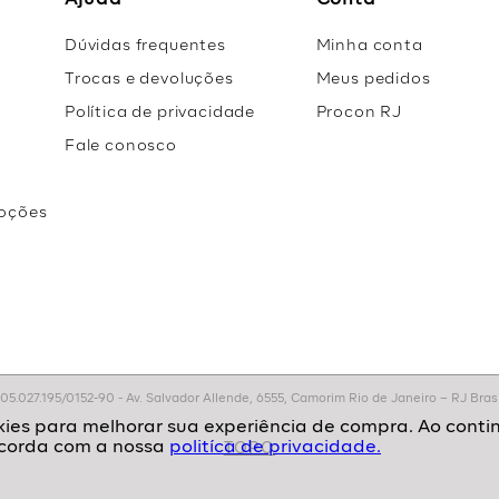
Ajuda
Conta
Dúvidas frequentes
Minha conta
Trocas e devoluções
Meus pedidos
Política de privacidade
Procon RJ
Fale conosco
oções
r
.027.195/0152-90 - Av. Salvador Allende, 6555, Camorim Rio de Janeiro – RJ Brasil
politíca de privacidade.
TOPO