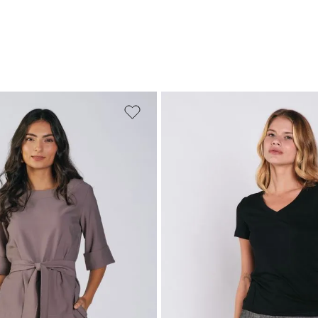
M
G
GG
PP
P
M