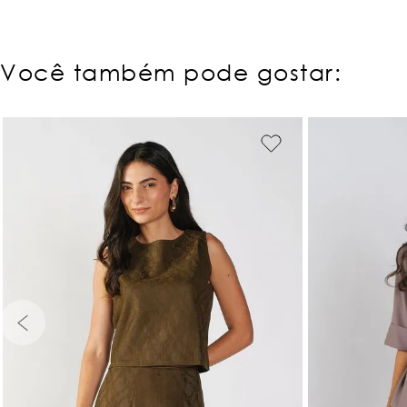
Você também pode gostar:
PP
P
M
G
GG
PP
P