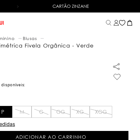
CARTÃO ZINZANE
6X SEM JUROS
NO CARTÃO DE CRÉDITO
UI
minino
Blusas
imétrica Fivela Orgânica - Verde
P
M
G
GG
XG
XGG
edidas
ADICIONAR AO CARRINHO