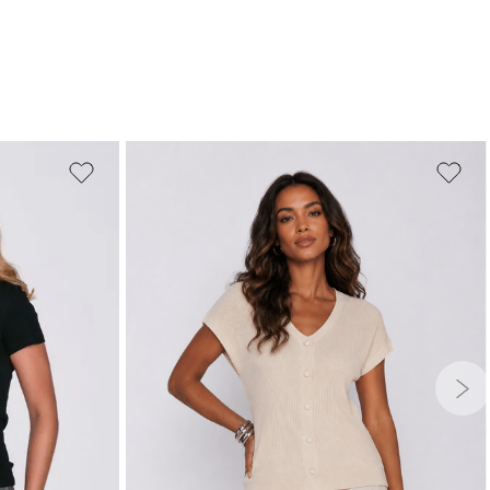
PP
P
M
G
GG
G
GG