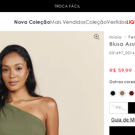
TROCA FÁCIL
Nova Coleção
Mais Vendidos
Coleção
Vestidos
LIQ
Fe
Blusa Ass
031697_0014
R$
59
,
99
PP
Guia de M