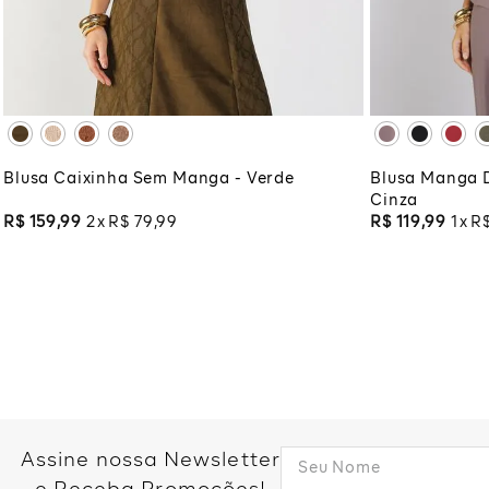
XG
XGG
XG
XG
ADICIONAR À SACOLA
ADI
Blusa Caixinha Sem Manga - Verde
Blusa Manga 
Cinza
R$
159
,
99
2
R$
79
,
99
R$
119
,
99
1
R
Assine nossa Newsletter