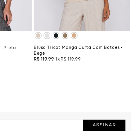
XG
XGG
ADICIONAR À SACOLA
COLA
Blusa Tricot Manga Curta Com Botões -
- Preto
Bege
R$
119
,
99
1
R$
119
,
99
ASSINAR