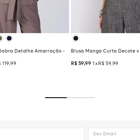
G
XG
XGG
CIONAR À SACOLA
ADICIONAR À SA
Dobra Detalhe Amarração -
Blusa Manga Curta Decote v 
$
119
,
99
R$
59
,
99
1
R$
59
,
99