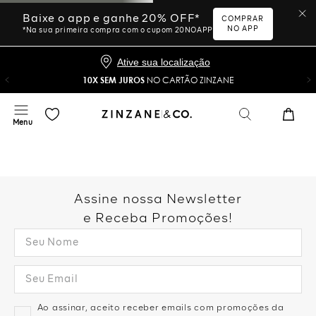
Ative sua localização
10X SEM JUROS
NO CARTÃO ZINZANE
Desculpe, sua busca não
foi encontrada.
Vamos tentar novamente?