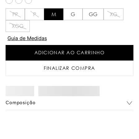
PP
P
M
G
GG
XG
XGG
Guia de Medidas
ADICIONAR AO CARRINHO
FINALIZAR COMPRA
Composição