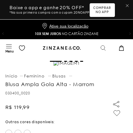
Baixe o app e ganhe 20% OFF*
COMPRAR
NO APP
*Na sua primeira compra com o cupom 20NOAPP
Ative sua localização
10X SEM JUROS
NO CARTÃO ZINZANE
Feminino
Blusas
Blusa Ampla Gola Alta - Marrom
033400_0020
R$
119
,
99