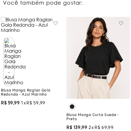
Você também pode gostar:
Blusa Manga Raglan Gola
Redonda - Azul Marinho
R$
59
,
99
1
R$
59
,
99
Blusa Manga Curta Suede -
Preto
R$
139
,
99
2
R$
69
,
99