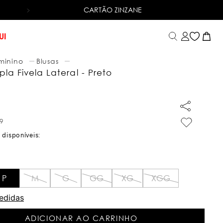
CARTÃO ZINZANE
6X SEM JUROS
NO CARTÃO DE CRÉDITO
UI
minino
Blusas
la Fivela Lateral - Preto
9
P
M
G
GG
XG
XGG
edidas
ADICIONAR AO CARRINHO