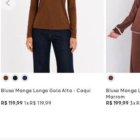
PP
P
M
G
GG
PP
P
XG
XGG
XG
XG
ADICIONAR À SACOLA
ADI
Blusa Manga Longa Gola Alta - Caqui
Blusa Manga L
Marrom
R$
119
,
99
1
R$
119
,
99
R$
199
,
99
3
R