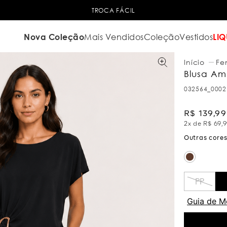
TROCA FÁCIL
Nova Coleção
Mais Vendidos
Coleção
Vestidos
LIQ
Fe
Blusa Amp
032564_0002
R$
139
,
99
2
x de
R$
69
,
9
PP
Guia de M