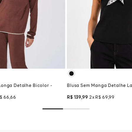
PP
P
M
M
G
GG
XG
XGG
G
ADICIONAR À SA
CIONAR À SACOLA
Blusa Sem Manga Detalhe La
onga Detalhe Bicolor -
R$
139
,
99
2
R$
69
,
99
$
66
,
66