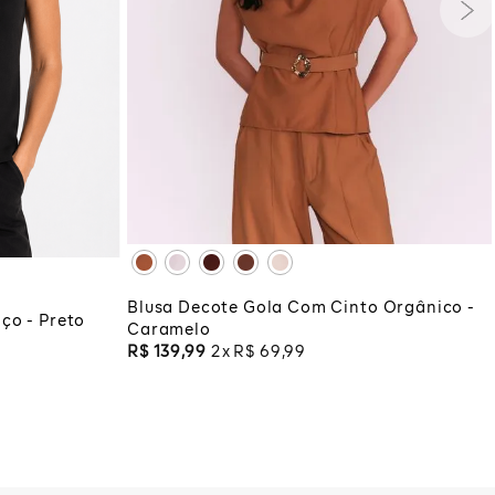
PP
P
M
G
GG
G
GG
XG
XGG
ADICIONAR À SACOLA
COLA
Blusa Decote Gola Com Cinto Orgânico -
ço - Preto
Caramelo
R$
139
,
99
2
R$
69
,
99