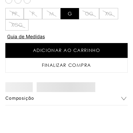
PP
P
M
G
GG
XG
XGG
Guia de Medidas
ADICIONAR AO CARRINHO
FINALIZAR COMPRA
Composição