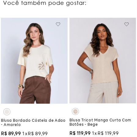
Você também pode gostar:
Blusa Tricot Manga Curta Com
Blusa Bordado Cóstela de Adao
Botões - Bege
- Amarelo
R$
119
,
99
1
R$
119
,
99
R$
89
,
99
1
R$
89
,
99