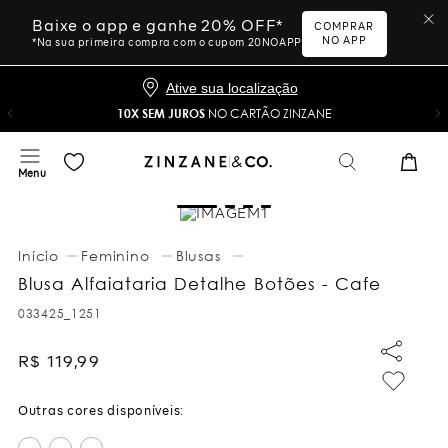
Baixe o app e ganhe 20% OFF*
COMPRAR
NO APP
*Na sua primeira compra com o cupom 20NOAPP
Ative sua localização
10X SEM JUROS
NO CARTÃO ZINZANE
Feminino
Blusas
Blusa Alfaiataria Detalhe Botões - Cafe
033425_1251
R$
119
,
99