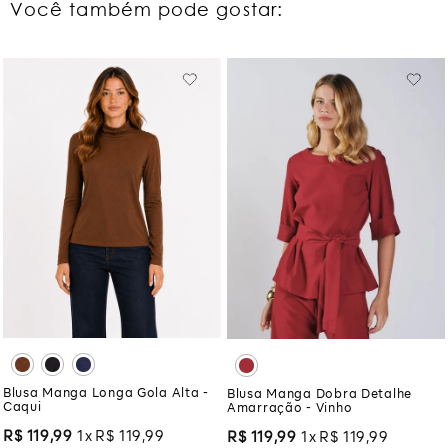
Você também pode gostar:
Blusa Manga Longa Gola Alta -
Blusa Manga Dobra Detalhe
Caqui
Amarração - Vinho
R$
119
,
99
1
R$
119
,
99
R$
119
,
99
1
R$
119
,
99