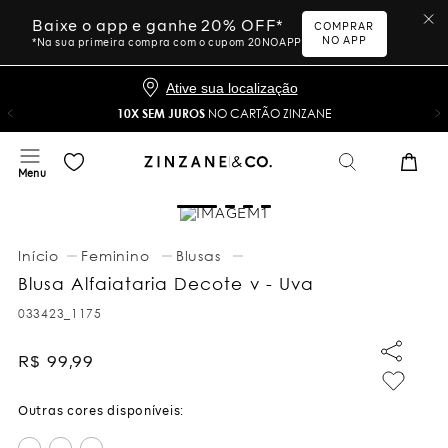
Baixe o app e ganhe 20% OFF*
COMPRAR
NO APP
*Na sua primeira compra com o cupom 20NOAPP
Ative sua localização
10X SEM JUROS
NO CARTÃO ZINZANE
Feminino
Blusas
Blusa Alfaiataria Decote v - Uva
033423_1175
R$
99
,
99