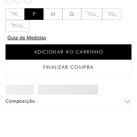
PP
P
M
G
GG
XG
XGG
Guia de Medidas
ADICIONAR AO CARRINHO
FINALIZAR COMPRA
Composição