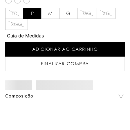
PP
P
M
G
GG
XG
XGG
Guia de Medidas
ADICIONAR AO CARRINHO
FINALIZAR COMPRA
Composição