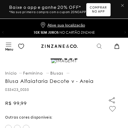
Baixe o app e ganhe 20% OFF*
COMPRAR
NO APP
*Na sua primeira compra com o cupom 20NOAPP
Ative sua localização
10X SEM JUROS
NO CARTÃO ZINZANE
Feminino
Blusas
Blusa Alfaiataria Decote v - Areia
033423_0035
R$
99
,
99