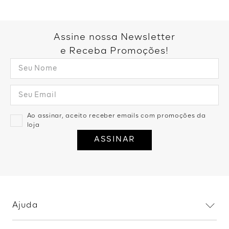
Você também pode gostar:
Blusa Manga Longa Gola
Assimetrica - Preto
R$
139
,
99
2
R$
69
,
99
Blusa Manga Longa Listrada
Bicolor - Cinza C/ Preto
R$
179
,
99
2
R$
89
,
99