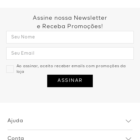
Blusa Sem Manga Tricot Barra
Blusa Manga Longa Decote
Canelada - Caqui
Canoa - Cinza
R$
119
,
99
1
R$
119
,
99
R$
89
,
99
1
R$
89
,
99