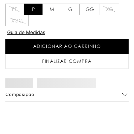
PP
P
M
G
GG
XG
XGG
Guia de Medidas
ADICIONAR AO CARRINHO
FINALIZAR COMPRA
Composição
Você também pode gostar: