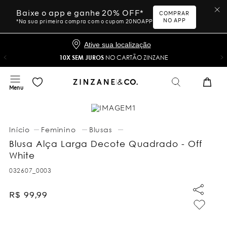
Baixe o app e ganhe 20% OFF*
COMPRAR
NO APP
*Na sua primeira compra com o cupom 20NOAPP
Ative sua localização
10X SEM JUROS
NO CARTÃO ZINZANE
Feminino
Blusas
Blusa Alça Larga Decote Quadrado - Off
White
032607_0003
R$
99
,
99