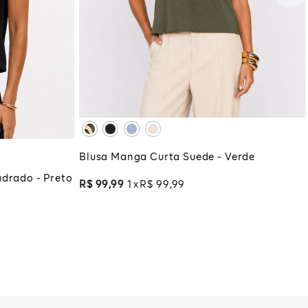
PP
P
M
G
GG
G
GG
XG
XGG
ADICIONAR À SACOLA
COLA
Blusa Manga Curta Suede - Verde
drado - Preto
R$
99
,
99
1
R$
99
,
99