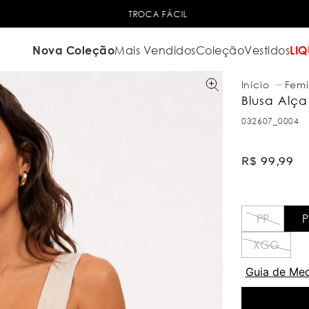
TROCA FÁCIL
Nova Coleção
Mais Vendidos
Coleção
Vestidos
LIQ
Femi
Blusa Alç
032607_0004
R$
99
,
99
PP
P
XGG
Guia de Me