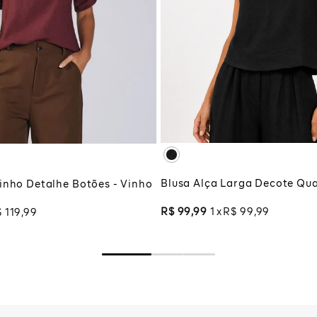
PP
P
M
M
G
GG
XG
XGG
G
ADICIONAR À SA
CIONAR À SACOLA
Blusa Alça Larga Decote Qua
inho Detalhe Botões - Vinho
R$
99
,
99
1
R$
99
,
99
$
119
,
99