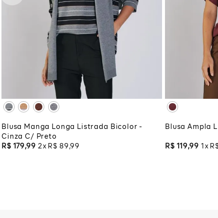
PP
P
M
G
GG
PP
P
XG
XGG
XG
XG
ADICIONAR À SACOLA
ADI
Blusa Manga Longa Listrada Bicolor -
Blusa Ampla L
Cinza C/ Preto
R$
179
,
99
2
R$
89
,
99
R$
119
,
99
1
R