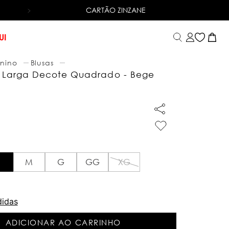
CARTÃO ZINZANE
6X SEM JUROS
NO CARTÃO DE CRÉDITO
UI
nino
Blusas
a Larga Decote Quadrado - Bege
M
G
GG
XG
didas
ADICIONAR AO CARRINHO