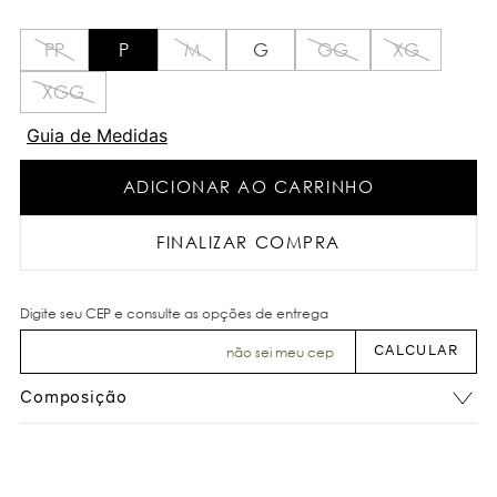
PP
P
M
G
GG
XG
XGG
Guia de Medidas
ADICIONAR AO CARRINHO
FINALIZAR COMPRA
não sei meu cep
Composição