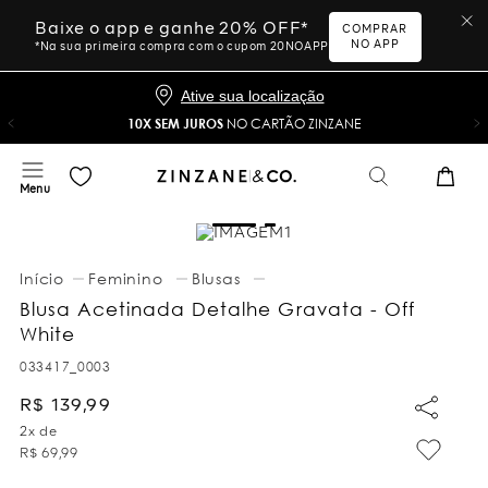
Baixe o app e ganhe 20% OFF*
COMPRAR
NO APP
*Na sua primeira compra com o cupom 20NOAPP
Ative sua localização
10X SEM JUROS
NO CARTÃO ZINZANE
Feminino
Blusas
Blusa Acetinada Detalhe Gravata - Off
White
033417_0003
R$
139
,
99
2
x de
R$
69
,
99