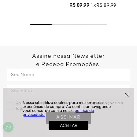
Blusa Manga Curta Bordado
Arabesco - Branco
R$
89
,
99
1
R$
89
,
99
Assine nossa Newsletter
e Receba Promoções!
politíca de
privacidade.
Ao assinar, aceito receber emails com promoções da
loja
ASSINAR