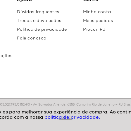
Ajuda
Conta
Dúvidas frequentes
Minha conta
Trocas e devoluções
Meus pedidos
Política de privacidade
Procon RJ
Fale conosco
oções
r
.027.195/0152-90 - Av. Salvador Allende, 6555, Camorim Rio de Janeiro – RJ Brasil
politíca de privacidade.
TOPO