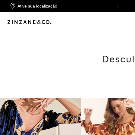
Ative sua localização
10X SEM JUROS
NO CARTÃO ZINZANE
Descul