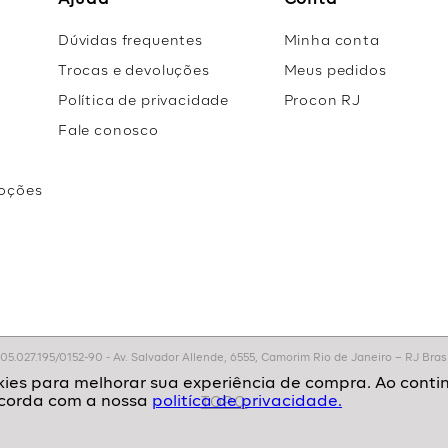
Ajuda
Conta
Dúvidas frequentes
Minha conta
Trocas e devoluções
Meus pedidos
Política de privacidade
Procon RJ
Fale conosco
oções
r
.027.195/0152-90 - Av. Salvador Allende, 6555, Camorim Rio de Janeiro – RJ Brasil
politíca de privacidade.
TOPO