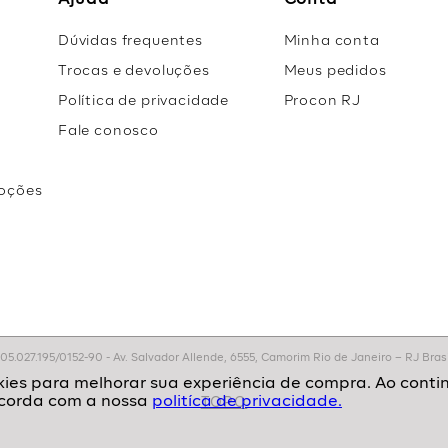
Ajuda
Conta
Dúvidas frequentes
Minha conta
Trocas e devoluções
Meus pedidos
Política de privacidade
Procon RJ
Fale conosco
oções
r
.027.195/0152-90 - Av. Salvador Allende, 6555, Camorim Rio de Janeiro – RJ Brasil
politíca de privacidade.
TOPO