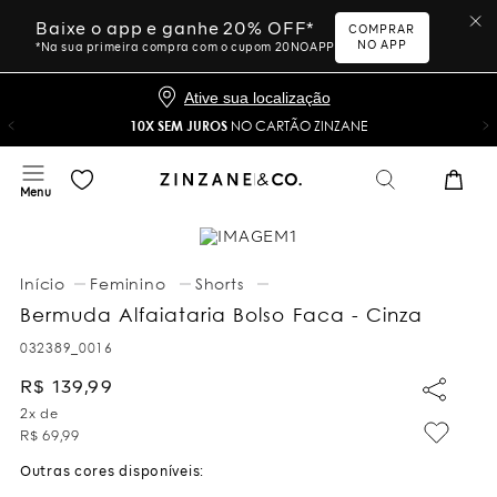
Baixe o app e ganhe 20% OFF*
COMPRAR
NO APP
*Na sua primeira compra com o cupom 20NOAPP
Ative sua localização
10X SEM JUROS
NO CARTÃO ZINZANE
Feminino
Shorts
Bermuda Alfaiataria Bolso Faca - Cinza
032389_0016
R$
139
,
99
2
x de
R$
69
,
99