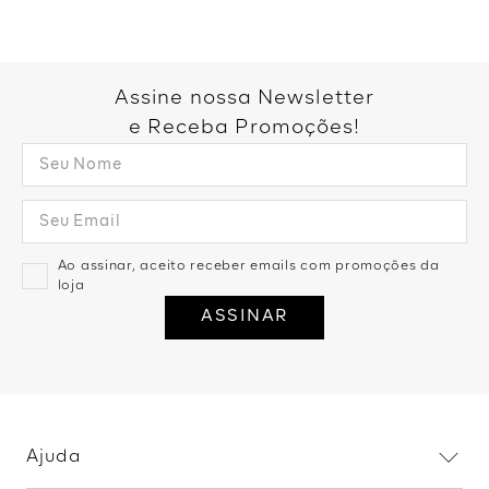
Você também pode gostar:
Short Alfaiataria La - Preto
Bermuda Listrada Cadarço -
Preto
R$
159
,
99
2
R$
79
,
99
R$
119
,
99
1
R$
119
,
99