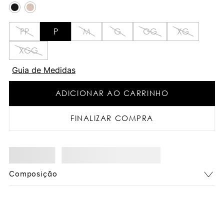
PP
P
M
G
GG
XG
XGG
Guia de Medidas
ADICIONAR AO CARRINHO
FINALIZAR COMPRA
Composição