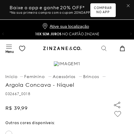
Baixe o app e ganhe 20% OFF*
COMPRAR
NO APP
*Na sua primeira compra com o cupom 20NOAPP
Ative sua localização
10X SEM JUROS
NO CARTÃO ZINZANE
Feminino
Acessórios
Brincos
Argola Concava - Niquel
032667_0018
R$
39
,
99