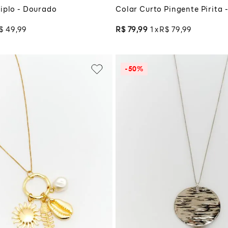
riplo - Dourado
Colar Curto Pingente Pirita
$
49
,
99
R$
79
,
99
1
R$
79
,
99
-
50%
UNICO
UNICO