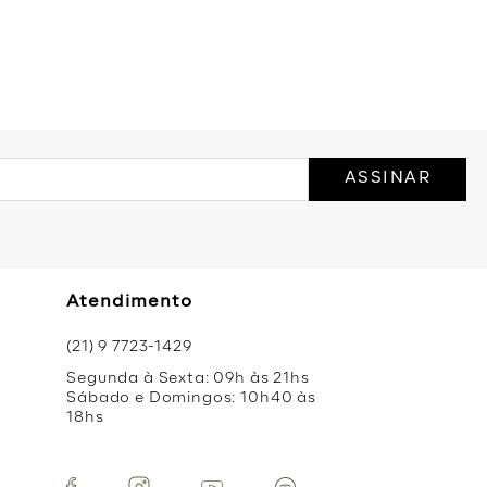
to mais. A nossa vitrine virtual está sempre repleta das roupas
momentos do seu dia. Curiosa para saber mais? Então dá só uma
ASSINAR
Atendimento
(21) 9 7723-1429
Segunda à Sexta: 09h às 21hs
Sábado e Domingos: 10h40 às
18hs