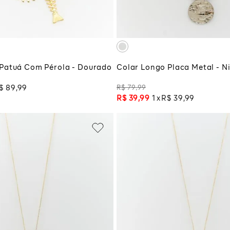
CIONAR À SACOLA
ADICIONAR À SA
Patuá Com Pérola - Dourado
Colar Longo Placa Metal - N
R$
79
,
99
$
89
,
99
R$
39
,
99
1
R$
39
,
99