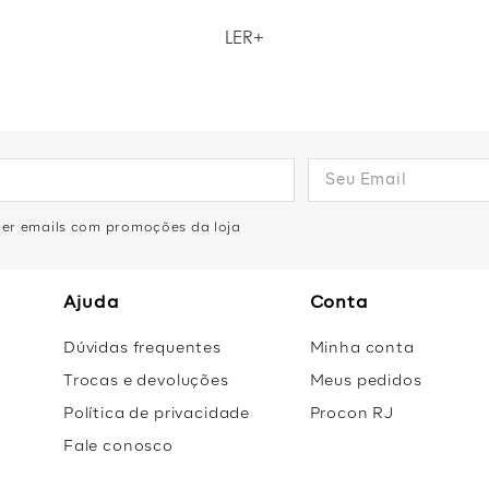
nfortáveis e versáteis? Na loja da Zinzane você pode ter isso e mui
LER
críveis. Aproveite para garantir looks perfeitos para diferentes 
olhada nos detalhes das nossas peças queridinhas!.
eber emails com promoções da loja
Ajuda
Conta
Dúvidas frequentes
Minha conta
Trocas e devoluções
Meus pedidos
Política de privacidade
Procon RJ
Fale conosco