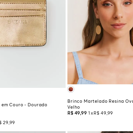
UNICO
UNICO
ADICIONAR À SA
CIONAR À SACOLA
Brinco Martelado Resina Ova
o em Couro - Dourado
Velho
R$
49
,
99
1
R$
49
,
99
$
29
,
99