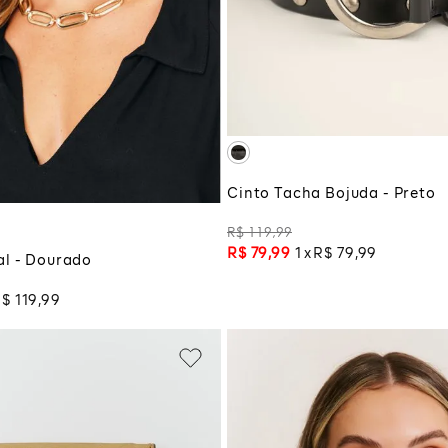
P
ADICIONAR À SA
UNICO
CIONAR À SACOLA
Cinto Tacha Bojuda - Preto
R$
119
,
99
R$
79
,
99
1
R$
79
,
99
al - Dourado
R$
119
,
99