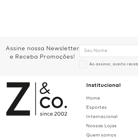
Como não amar um closet repleto de roupas femininas lindas, co
femininas mais procuradas e desejadas, além de acessórios in
Assine nossa Newsletter
e Receba Promoções!
Ao assinar, aceito rec
Institucional
Home
Esportes
Internacional
Nossas Lojas
Quem somos