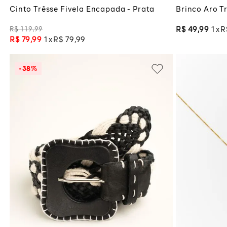
Cinto Trêsse Fivela Encapada - Prata
Brinco Aro T
R$
119
,
99
R$
49
,
99
1
R
R$
79
,
99
1
R$
79
,
99
-
38%
M