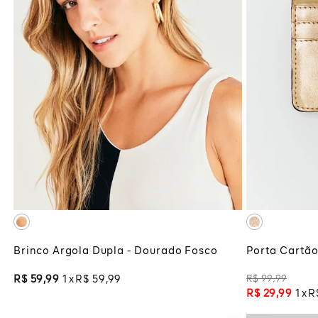
UNICO
ADICIONAR À SACOLA
ADI
Brinco Argola Dupla - Dourado Fosco
Porta Cartã
R$
99
,
99
R$
59
,
99
1
R$
59
,
99
R$
29
,
99
1
R