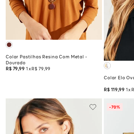
UNICO
ADICIONAR À SACOLA
ADI
Colar Pastilhas Resina Com Metal -
Dourado
R$
79
,
99
1
R$
79
,
99
Colar Elo Ov
R$
119
,
99
1
-
70%