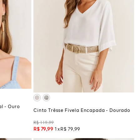
P
COLA
ADICIONAR À SACOLA
l - Ouro
Cinto Trêsse Fivela Encapada - Dourado
R$
119
,
99
R$
79
,
99
1
R$
79
,
99