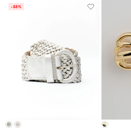
-
33%
P
ADICIONAR À SACOLA
ADI