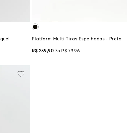
COLA
ADICIONAR À SACOLA
iquel
Flatform Multi Tiras Espelhadas - Preto
R$
239
,
90
3
R$
79
,
96