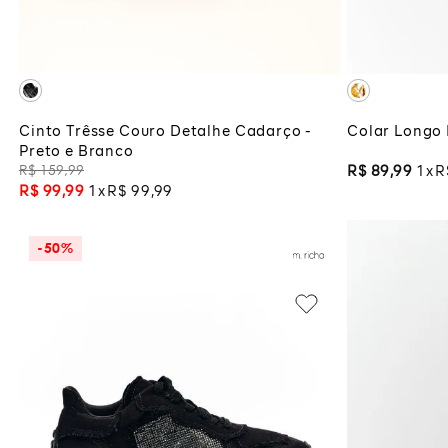
ADICIONAR À SACOLA
ADI
Cinto Trêsse Couro Detalhe Cadarço -
Colar Longo 
Preto e Branco
R$
159
,
99
R$
89
,
99
1
R
R$
99
,
99
1
R$
99
,
99
-
50%