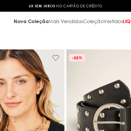
6X SEM JUROS
NO CARTÃO DE CRÉDITO
Nova Coleção
Mais Vendidos
Coleção
Vestidos
LIQ
-
33%