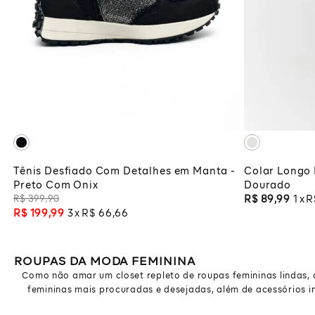
35
ADICIONAR À SACOLA
ADI
Tênis Desfiado Com Detalhes em Manta -
Colar Longo 
Preto Com Onix
Dourado
R$
399
,
90
R$
89
,
99
1
R
R$
199
,
99
3
R$
66
,
66
ROUPAS DA MODA FEMININA
Como não amar um closet repleto de roupas femininas lindas, co
femininas mais procuradas e desejadas, além de acessórios in