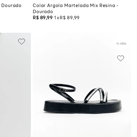
 - Dourado
Colar Argola Martelada Mix Resina -
Dourado
R$
89
,
99
1
R$
89
,
99
39