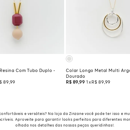
UNICO
UNICO
CIONAR À SACOLA
ADICIONAR À SA
Resina Com Tubo Duplo -
Colar Longo Metal Multi Arg
Dourado
$
89
,
99
R$
89
,
99
1
R$
89
,
99
nfortáveis e versáteis? Na loja da Zinzane você pode ter isso e mui
críveis. Aproveite para garantir looks perfeitos para diferentes 
olhada nos detalhes das nossas peças queridinhas!.