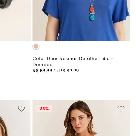
UNICO
COLA
ADICIONAR À SACOLA
Colar Duas Resinas Detalhe Tubo -
Dourado
R$
89
,
99
1
R$
89
,
99
-
33%