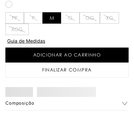
PP
P
M
G
GG
XG
XGG
Guia de Medidas
ADICIONAR AO CARRINHO
FINALIZAR COMPRA
Composição