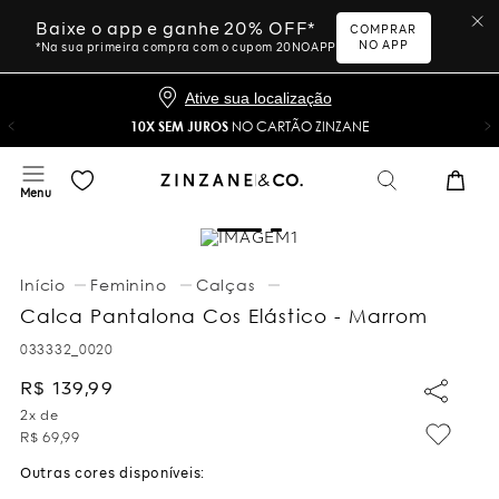
Baixe o app e ganhe 20% OFF*
COMPRAR
NO APP
*Na sua primeira compra com o cupom 20NOAPP
Ative sua localização
10X SEM JUROS
NO CARTÃO ZINZANE
Feminino
Calças
Calca Pantalona Cos Elástico - Marrom
033332_0020
R$
139
,
99
2
x de
R$
69
,
99