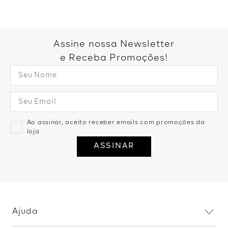
Você também pode gostar:
Calça Sarja Flare Recortes -
Calça Pantalona Cós Faixa
Marrom
Dupla - Verde
R$
199
,
99
R$
159
,
99
2
R$
79
,
99
R$
99
,
99
1
R$
99
,
99