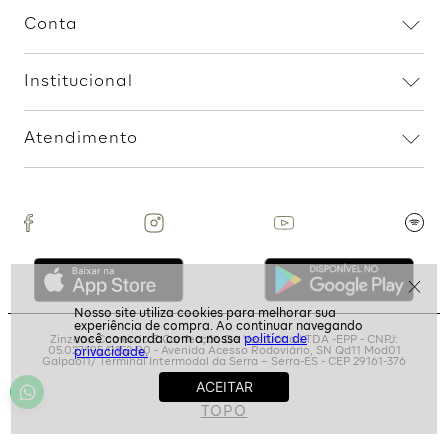
Assine nossa Newsletter
e Receba Promoções!
Ao assinar, aceito receber emails com promoções da
loja
ASSINAR
politíca de
Ajuda
privacidade.
Dúvidas frequentes
Conta
Trocas e devoluções