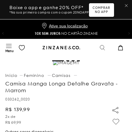
Baixe o app e ganhe 20% OFF*
COMPRAR
NO APP
*Na sua primeira compra com o cupom 20NOAPP
Ative sua localização
10X SEM JUROS
NO CARTÃO ZINZANE
Feminino
Camisas
Camisa Manga Longa Detalhe Gravata -
Marrom
033262_0020
R$
139
,
99
2
x de
R$
69
,
99