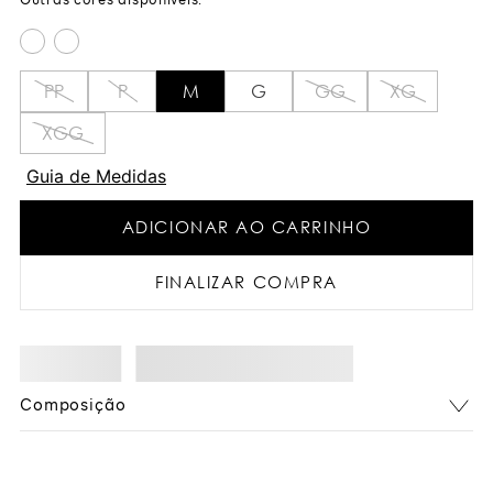
PP
P
M
G
GG
XG
XGG
Guia de Medidas
ADICIONAR AO CARRINHO
FINALIZAR COMPRA
Composição