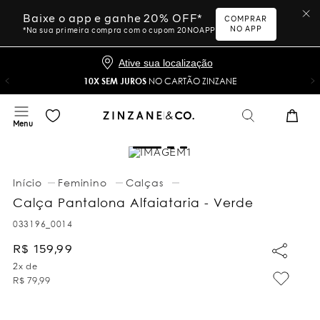
Baixe o app e ganhe 20% OFF*
COMPRAR
NO APP
*Na sua primeira compra com o cupom 20NOAPP
Ative sua localização
10X SEM JUROS
NO CARTÃO ZINZANE
Feminino
Calças
Calça Pantalona Alfaiataria - Verde
033196_0014
R$
159
,
99
2
x de
R$
79
,
99