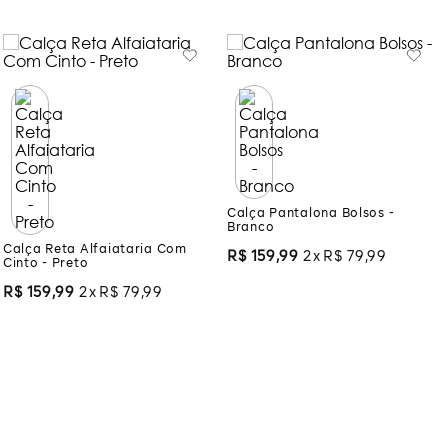
Você também pode gostar:
Calça Reta Alfaiataria Com
Calça Pantalona Bolsos -
Cinto - Preto
Branco
R$
159
,
99
2
R$
79
,
99
R$
159
,
99
2
R$
79
,
99