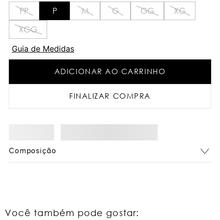
PP
P
M
G
GG
XG
XGG
Guia de Medidas
ADICIONAR AO CARRINHO
FINALIZAR COMPRA
Composição