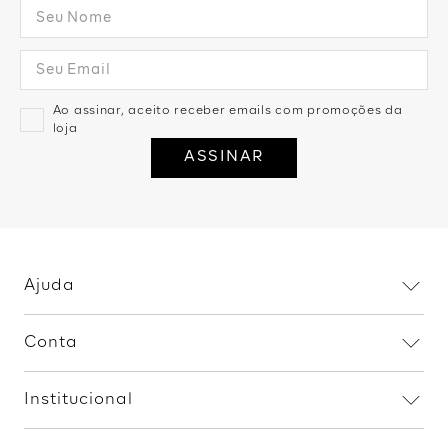
Ao assinar, aceito receber emails com promoções da
loja
ASSINAR
Ajuda
Dúvidas frequentes
Conta
Trocas e devoluções
Minha conta
Política de privacidade
Institucional
Meus pedidos
Fale conosco
Home
Procon RJ