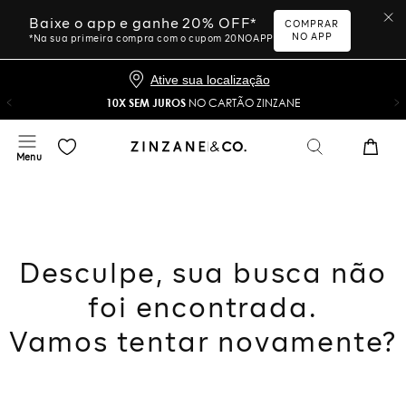
Baixe o app e ganhe 20% OFF*
COMPRAR
NO APP
*Na sua primeira compra com o cupom 20NOAPP
Ative sua localização
10X SEM JUROS
NO CARTÃO ZINZANE
Desculpe, sua busca não
foi encontrada.
Vamos tentar novamente?