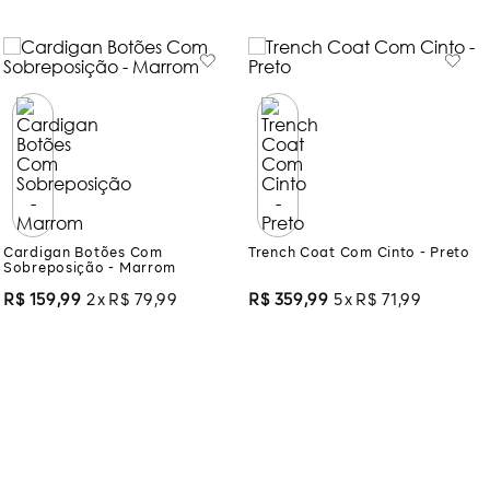
Cardigan Botões Com
Trench Coat Com Cinto - Preto
Sobreposição - Marrom
R$
159
,
99
2
R$
79
,
99
R$
359
,
99
5
R$
71
,
99