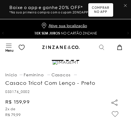
Baixe o app e ganhe 20% OFF*
COMPRAR
NO APP
*Na sua primeira compra com o cupom 20NOAPP
Ative sua localização
10X SEM JUROS
NO CARTÃO ZINZANE
Feminino
Casacos
Casaco Tricot Com Lenço - Preto
033176_0002
R$
159
,
99
2
x de
R$
79
,
99