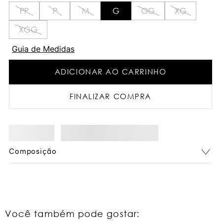
PP
P
M
G
GG
XG
XGG
Guia de Medidas
ADICIONAR AO CARRINHO
FINALIZAR COMPRA
Composição
Você também pode gostar: