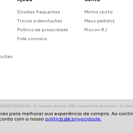
Ajuda
Conta
Dúvidas frequentes
Minha conta
Trocas e devoluções
Meus pedidos
Política de privacidade
Procon RJ
Fale conosco
oções
r
.027.195/0152-90 - Av. Salvador Allende, 6555, Camorim Rio de Janeiro – RJ Brasil
politíca de privacidade.
TOPO