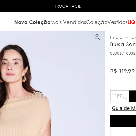
TROCA FÁCIL
Nova Coleção
Mais Vendidos
Coleção
Vestidos
LIQ
Fe
Blusa Se
033067_0032
R$
119
,
99
PP
Guia de M