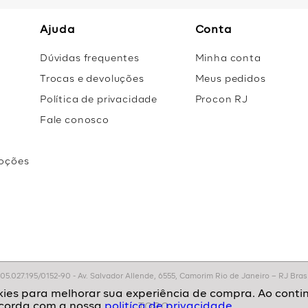
Ajuda
Conta
Dúvidas frequentes
Minha conta
Trocas e devoluções
Meus pedidos
Política de privacidade
Procon RJ
Fale conosco
oções
r
.027.195/0152-90 - Av. Salvador Allende, 6555, Camorim Rio de Janeiro – RJ Brasil
politíca de privacidade.
TOPO