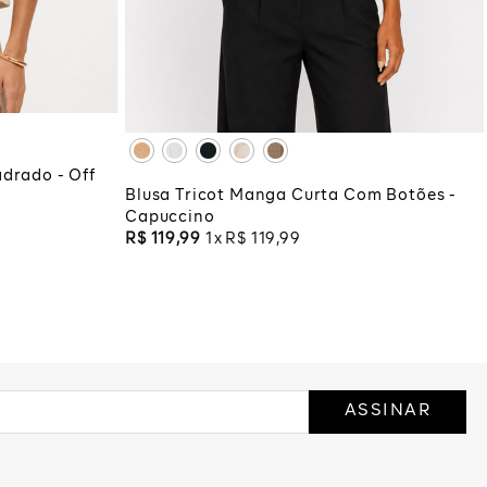
PP
P
M
G
GG
XG
XGG
COLA
ADICIONAR À SACOLA
drado - Off
Blusa Tricot Manga Curta Com Botões -
Capuccino
R$
119
,
99
1
R$
119
,
99
ASSINAR