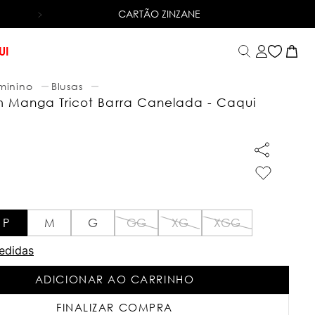
CARTÃO ZINZANE
6X SEM JUROS
NO CARTÃO DE CRÉDITO
UI
minino
Blusas
m Manga Tricot Barra Canelada - Caqui
P
M
G
GG
XG
XGG
edidas
ADICIONAR AO CARRINHO
FINALIZAR COMPRA