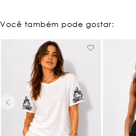
Você também pode gostar:
PP
P
PP
P
M
G
GG