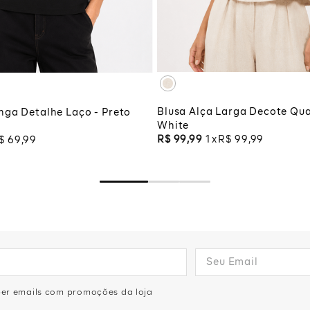
XG
XGG
G
ADICIONAR À SA
CIONAR À SACOLA
Blusa Alça Larga Decote Qua
ga Detalhe Laço - Preto
White
R$
99
,
99
1
R$
99
,
99
$
69
,
99
eber emails com promoções da loja