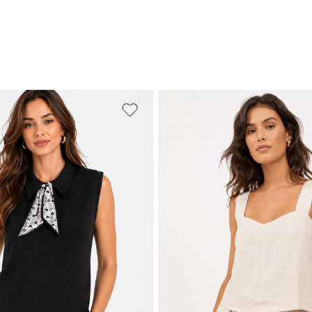
PP
P
M
M
G
GG