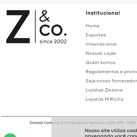
Institucional
Home
Esportes
Internacional
Nossas Lojas
Quem somos
Regulamentos e prom
Seja nosso fornecedo
Lojistas Zinzane
Lojistas M Richa
Zinzane Comercio E Confecção De Vestuário LTDA -EPP - CNPJ: 05