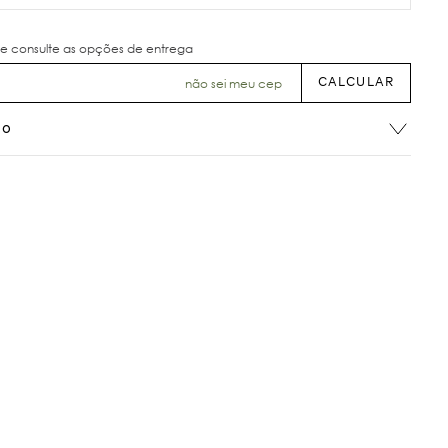
não sei meu cep
ão