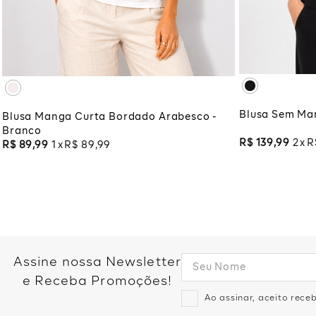
XG
XG
XG
XGG
ADI
ADICIONAR À SACOLA
Blusa Sem Man
Blusa Manga Curta Bordado Arabesco -
Branco
R$
139
,
99
2
R
R$
89
,
99
1
R$
89
,
99
Assine nossa Newsletter
e Receba Promoções!
Ao assinar, aceito rec