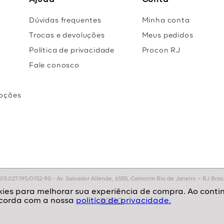
Ajuda
Conta
Dúvidas frequentes
Minha conta
Trocas e devoluções
Meus pedidos
Política de privacidade
Procon RJ
Fale conosco
oções
r
.027.195/0152-90 - Av. Salvador Allende, 6555, Camorim Rio de Janeiro – RJ Brasil
politíca de privacidade.
TOPO