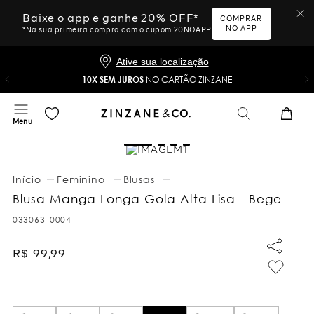
Baixe o app e ganhe 20% OFF*
COMPRAR
NO APP
*Na sua primeira compra com o cupom 20NOAPP
Ative sua localização
10X SEM JUROS
NO CARTÃO ZINZANE
Feminino
Blusas
Blusa Manga Longa Gola Alta Lisa - Bege
033063_0004
R$
99
,
99