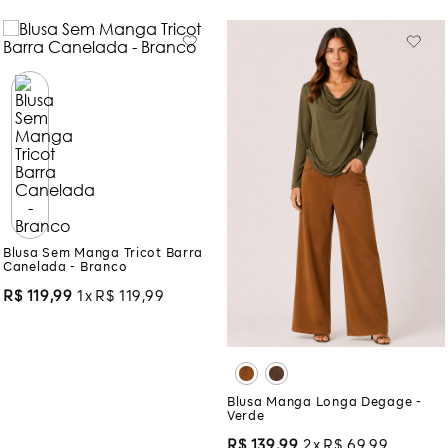
Blusa Sem Manga Tricot Barra
Canelada - Branco
R$
119
,
99
1
R$
119
,
99
Blusa Manga Longa Degage -
Verde
R$
139
,
99
2
R$
69
,
99