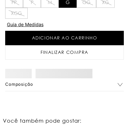
PP
P
M
G
GG
XG
XGG
Guia de Medidas
ADICIONAR AO CARRINHO
FINALIZAR COMPRA
Composição
Você também pode gostar: