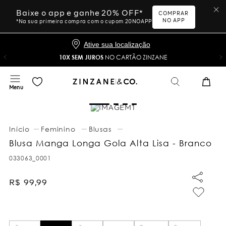
Baixe o app e ganhe 20% OFF*
COMPRAR
NO APP
*Na sua primeira compra com o cupom 20NOAPP
Ative sua localização
10X SEM JUROS
NO CARTÃO ZINZANE
Feminino
Blusas
Blusa Manga Longa Gola Alta Lisa - Branco
033063_0001
R$
99
,
99