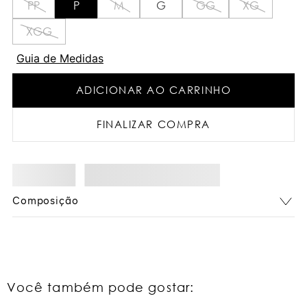
PP
P
M
G
GG
XG
XGG
Guia de Medidas
ADICIONAR AO CARRINHO
FINALIZAR COMPRA
Composição
Você também pode gostar: