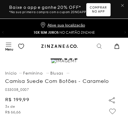
Baixe o app e ganhe 20% OFF*
COMPRAR
NO APP
*Na sua primeira compra com o cupom 20NOAPP
Ative sua localização
10X SEM JUROS
NO CARTÃO ZINZANE
Feminino
Blusas
Camisa Suede Com Botões - Caramelo
033058_0007
R$
199
,
99
3
x de
R$
66
,
66