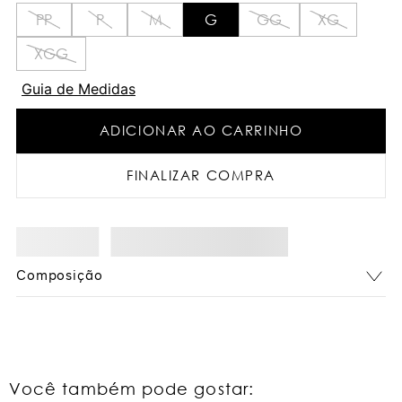
PP
P
M
G
GG
XG
XGG
Guia de Medidas
ADICIONAR AO CARRINHO
FINALIZAR COMPRA
Composição
Você também pode gostar: