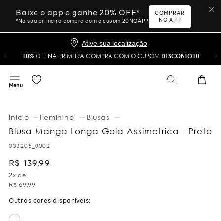
Baixe o app e ganhe 20% OFF*
COMPRAR
NO APP
*Na sua primeira compra com o cupom 20NOAPP
Ative sua localização
10%
OFF NA PRIMEIRA COMPRA COM O CUPOM
DESCONTO10
Feminino
Blusas
Blusa Manga Longa Gola Assimetrica - Preto
033205_0002
R$
139
,
99
2
x de
R$
69
,
99