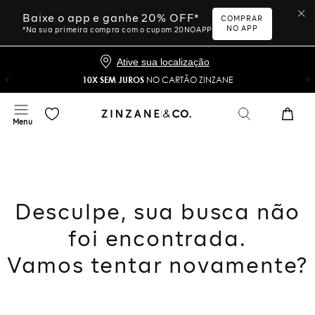
Baixe o app e ganhe 20% OFF*
COMPRAR
NO APP
*Na sua primeira compra com o cupom 20NOAPP
Ative sua localização
10X SEM JUROS
NO CARTÃO ZINZANE
Desculpe, sua busca não
foi encontrada.
Vamos tentar novamente?