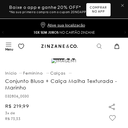
Baixe o app e ganhe 20% OFF*
COMPRAR
NO APP
*Na sua primeira compra com o cupom 20NOAPP
Ative sua localização
10X SEM JUROS
NO CARTÃO ZINZANE
Feminino
Calças
Conjunto Blusa + Calça Malha Texturada -
Marinho
032806_0030
R$
219
,
99
3
x de
R$
73
,
33