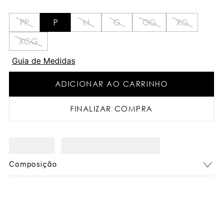
PP
P
M
G
GG
XG
XGG
Guia de Medidas
ADICIONAR AO CARRINHO
FINALIZAR COMPRA
Composição