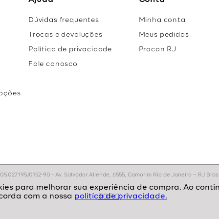
Ajuda
Conta
Dúvidas frequentes
Minha conta
Trocas e devoluções
Meus pedidos
Política de privacidade
Procon RJ
Fale conosco
oções
r
.027.195/0152-90 - Av. Salvador Allende, 6555, Camorim Rio de Janeiro – RJ Brasil
politíca de privacidade.
TOPO