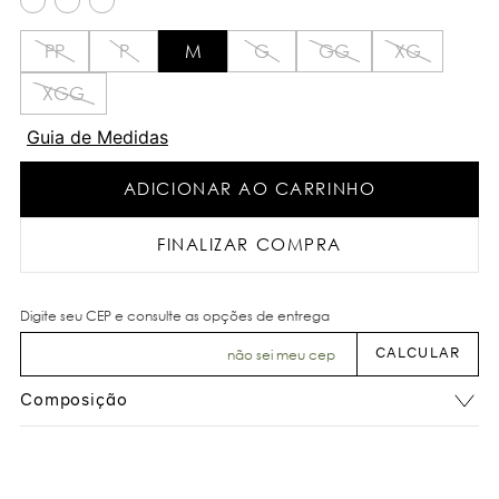
PP
P
M
G
GG
XG
XGG
Guia de Medidas
ADICIONAR AO CARRINHO
FINALIZAR COMPRA
não sei meu cep
Composição