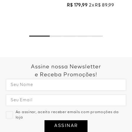
R$
179
,
99
2
R$
89
,
99
Assine nossa Newsletter
e Receba Promoções!
Ao assinar, aceito receber emails com promoções da
loja
ASSINAR