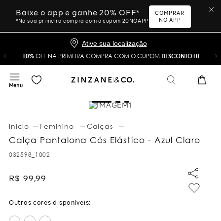
Baixe o app e ganhe 20% OFF*
COMPRAR
NO APP
*Na sua primeira compra com o cupom 20NOAPP
Ative sua localização
10%
OFF NA PRIMEIRA COMPRA COM O CUPOM
DESCONTO10
Feminino
Calças
Calça Pantalona Cós Elástico - Azul Claro
032598_1002
R$
99
,
99