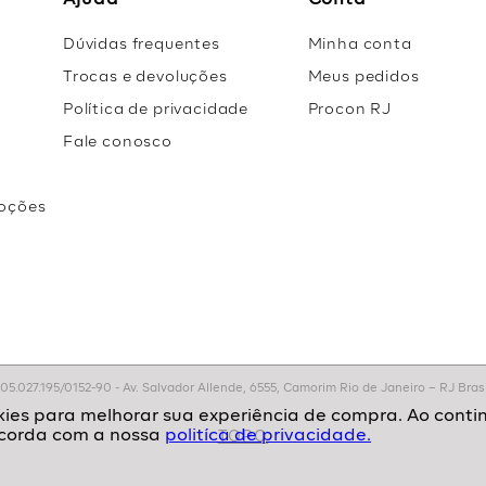
Ajuda
Conta
Dúvidas frequentes
Minha conta
Trocas e devoluções
Meus pedidos
Política de privacidade
Procon RJ
Fale conosco
oções
r
.027.195/0152-90 - Av. Salvador Allende, 6555, Camorim Rio de Janeiro – RJ Brasil
politíca de privacidade.
TOPO