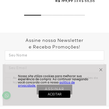
R$
199
,
99
3
R$
66
,
66
Assine nossa Newsletter
e Receba Promoções!
Ao assinar, aceito receber emails com promoções da
loja
politíca de
privacidade.
ASSINAR