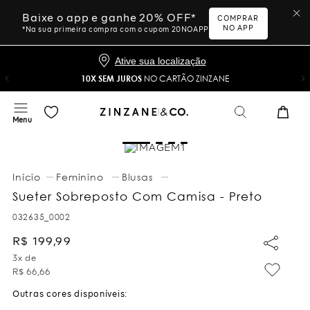
Baixe o app e ganhe 20% OFF*
COMPRAR
NO APP
*Na sua primeira compra com o cupom 20NOAPP
Ative sua localização
10X SEM JUROS
NO CARTÃO ZINZANE
Feminino
Blusas
Sueter Sobreposto Com Camisa - Preto
032635_0002
R$
199
,
99
3
x de
R$
66
,
66