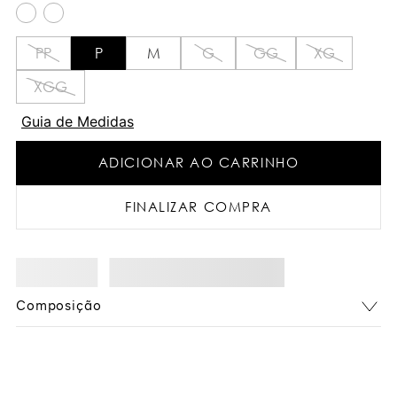
PP
P
M
G
GG
XG
XGG
Guia de Medidas
ADICIONAR AO CARRINHO
FINALIZAR COMPRA
Composição