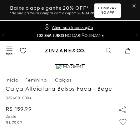
Baixe o app e ganhe 20% OFF*
COMPRAR
NO APP
*Na sua primeira compra com o cupom 20NOAPP
Ative sua localização
10X SEM JUROS
NO CARTÃO ZINZANE
Feminino
Calças
Calça Alfaiataria Bolsos Faca - Bege
032600_0004
R$
159
,
99
2
x de
R$
79
,
99