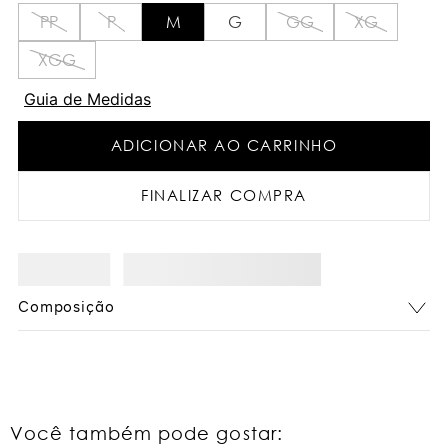
PP
P
M
G
GG
XG
XGG
Guia de Medidas
ADICIONAR AO CARRINHO
FINALIZAR COMPRA
Composição
Você também pode gostar: