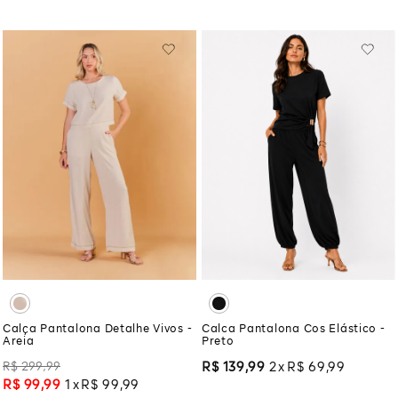
Calça Pantalona Detalhe Vivos -
Calca Pantalona Cos Elástico -
Areia
Preto
R$
299
,
99
R$
139
,
99
2
R$
69
,
99
R$
99
,
99
1
R$
99
,
99