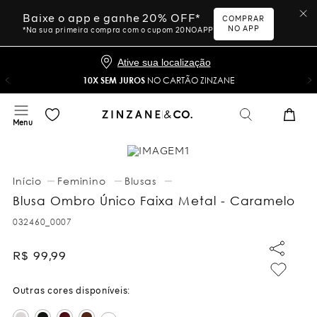
Baixe o app e ganhe 20% OFF*
COMPRAR
NO APP
*Na sua primeira compra com o cupom 20NOAPP
Ative sua localização
10X SEM JUROS
NO CARTÃO ZINZANE
Feminino
Blusas
Blusa Ombro Único Faixa Metal - Caramelo
032460_0007
R$
99
,
99