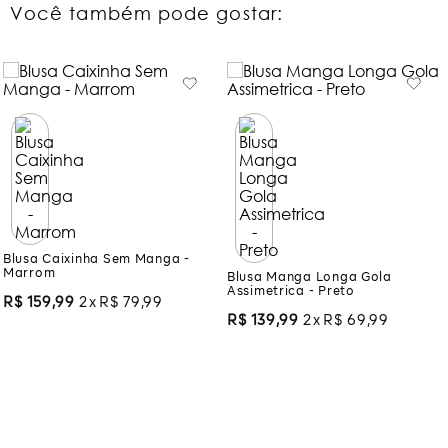
Você também pode gostar:
Blusa Caixinha Sem Manga -
Blusa Manga Longa Gola
Marrom
Assimetrica - Preto
R$
159
,
99
2
R$
79
,
99
R$
139
,
99
2
R$
69
,
99