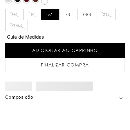
PP
P
M
G
GG
XG
XGG
Guia de Medidas
ADICIONAR AO CARRINHO
FINALIZAR COMPRA
Composição