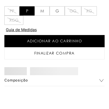
PP
P
M
G
GG
XG
XGG
Guia de Medidas
ADICIONAR AO CARRINHO
FINALIZAR COMPRA
Composição