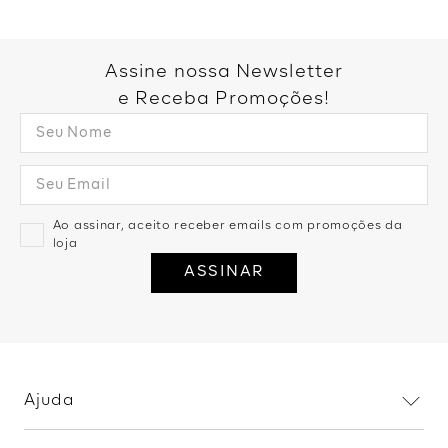
Você também pode gostar:
Blusa Manga Curta Malha Soft
Touch - Preto
R$
119
,
99
1
R$
119
,
99
Blusa Manga Longa Listrada
Bicolor - Cinza C/ Preto
R$
179
,
99
2
R$
89
,
99