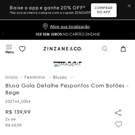
Baixe o app e ganhe 20% OFF*
COMPRAR
NO APP
*Na sua primeira compra com o cupom 20NOAPP
Ative sua localização
10X SEM JUROS
NO CARTÃO ZINZANE
Feminino
Blusas
Blusa Gola Detalhe Pespontos Com Botões -
Bege
032744_0004
R$
139
,
99
2
x de
R$
69
,
99