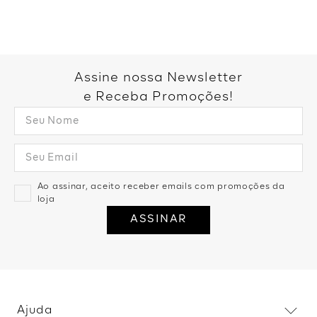
Você também pode gostar:
Blusa Manga Longa Gola Alta -
Blusa Ampla Tricot Gola Alta -
Caqui
Off White