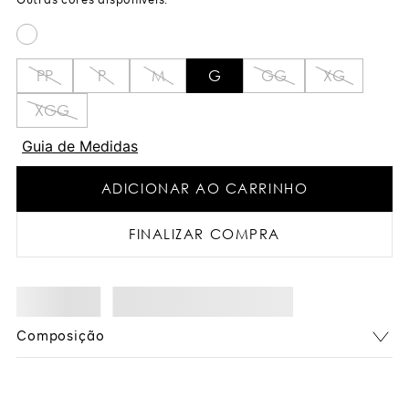
PP
P
M
G
GG
XG
XGG
Guia de Medidas
ADICIONAR AO CARRINHO
FINALIZAR COMPRA
Composição