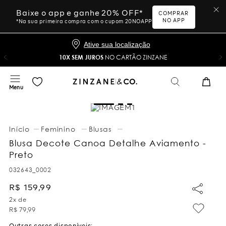
Baixe o app e ganhe 20% OFF*
COMPRAR
NO APP
*Na sua primeira compra com o cupom 20NOAPP
Ative sua localização
10X SEM JUROS
NO CARTÃO ZINZANE
Feminino
Blusas
Blusa Decote Canoa Detalhe Aviamento -
Preto
032643_0002
R$
159
,
99
2
x de
R$
79
,
99