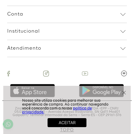
R$
119
,
99
1
R$
119
,
99
R$
159
,
99
2
R$
79
,
99
Assine nossa Newsletter
e Receba Promoções!
Ao assinar, aceito receber emails com promoções da
loja
politíca de
privacidade.
ASSINAR