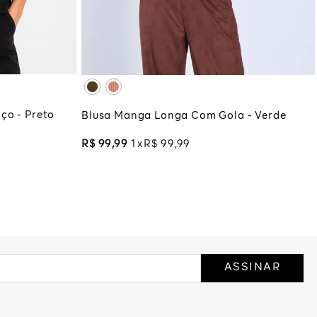
XG
XGG
COLA
ADICIONAR À SACOLA
ço - Preto
Blusa Manga Longa Com Gola - Verde
R$
99
,
99
1
R$
99
,
99
ASSINAR