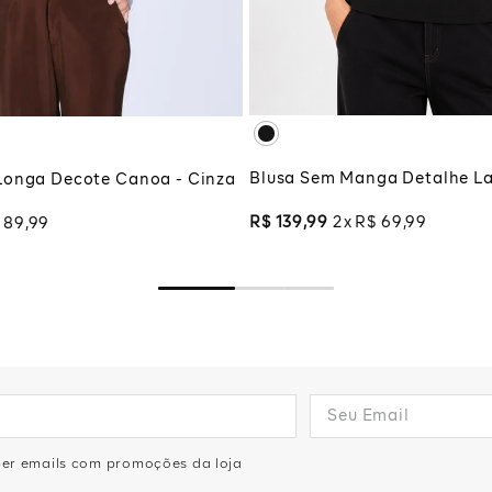
XG
XGG
G
ADICIONAR À SA
CIONAR À SACOLA
Blusa Sem Manga Detalhe La
Longa Decote Canoa - Cinza
R$
139
,
99
2
R$
69
,
99
89
,
99
eber emails com promoções da loja