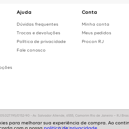
Ajuda
Conta
Dúvidas frequentes
Minha conta
Trocas e devoluções
Meus pedidos
Política de privacidade
Procon RJ
Fale conosco
oções
r
.027.195/0152-90 - Av. Salvador Allende, 6555, Camorim Rio de Janeiro – RJ Brasil
politíca de privacidade.
TOPO