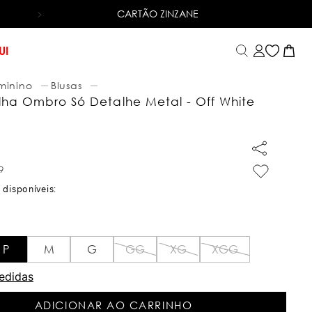
CARTÃO ZINZANE
6X SEM JUROS
NO CARTÃO DE CRÉDITO
UI
minino
Blusas
lha Ombro Só Detalhe Metal - Off White
9
P
M
G
GG
XG
XGG
edidas
ADICIONAR AO CARRINHO