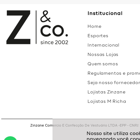
Institucional
Home
Esportes
Internacional
Nossas Lojas
Quem somos
Regulamentos e prom
Seja nosso fornecedo
Lojistas Zinzane
Lojistas M Richa
Zinzane Comercio E Confecção De Vestuário LTDA -EPP - CNPJ: 05