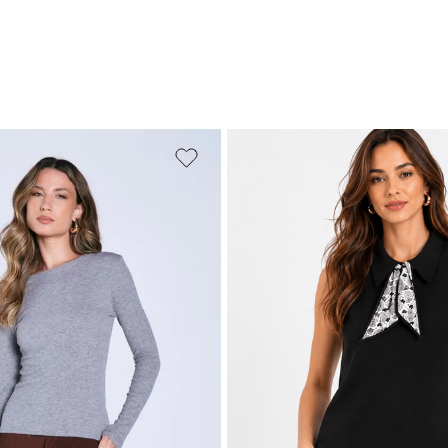
PP
P
M
M
G
GG