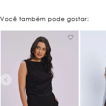
Você também pode gostar:
PP
P
M
G
GG
PP
P