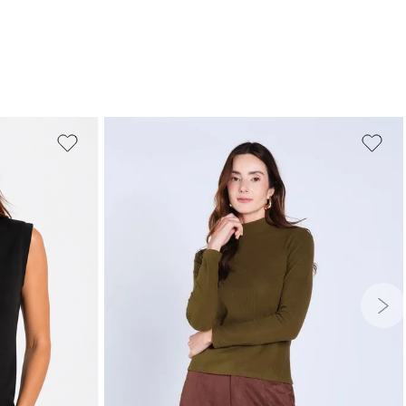
G
GG
PP
P
M
G
GG