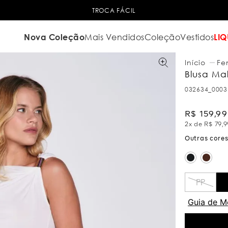
TROCA FÁCIL
Nova Coleção
Mais Vendidos
Coleção
Vestidos
LIQ
Fe
Blusa Ma
032634_0003
R$
159
,
99
2
x de
R$
79
,
9
PP
Guia de M