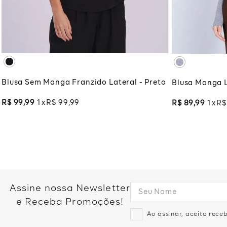
XG
XGG
XG
XG
ADICIONAR À SACOLA
ADI
Blusa Sem Manga Franzido Lateral - Preto
Blusa Manga 
R$
99
,
99
1
R$
99
,
99
R$
89
,
99
1
R$
Assine nossa Newsletter
e Receba Promoções!
Ao assinar, aceito rec